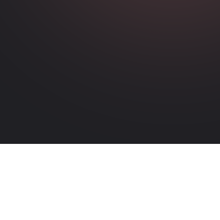
Liens utiles
Générer des revenus avec l'API de signature électronique
eBook : Signature électronique pour les éditeurs SaaS
eBook : Tout savoir sur la signature électronique
Demandez une démo des solutions Oodrive