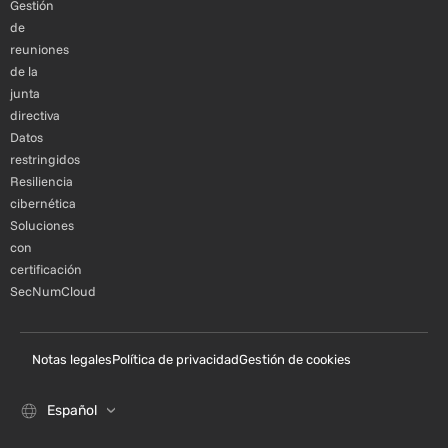
Gestión
de
reuniones
de la
junta
directiva
Datos
restringidos
Resiliencia
cibernética
Soluciones
con
certificación
SecNumCloud
Notas legales
Política de privacidad
Gestión de cookies
Español