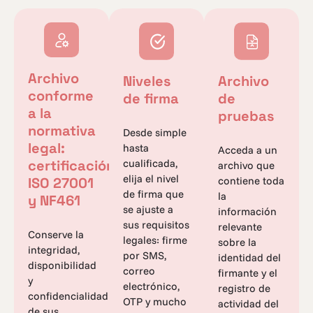
Archivo
Niveles
Archivo
conforme
de firma
de
a la
pruebas
normativa
Desde simple
legal:
hasta
Acceda a un
certificación
cualificada,
archivo que
elija el nivel
ISO 27001
contiene toda
de firma que
la
y NF461
se ajuste a
información
sus requisitos
relevante
Conserve la
legales: firme
sobre la
integridad,
por SMS,
identidad del
disponibilidad
correo
firmante y el
y
electrónico,
registro de
confidencialidad
OTP y mucho
actividad del
de sus