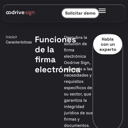
Solicitar demo
Funciones
Inicio
Descubra la
Habla
Características
solución de
con un
de la
experto
firma
electrónica
firma
Oodrive Sign,
electrónica
adaptada a las
necesidades y
requisitos
específicos de
su sector, que
garantiza la
integridad
jurídica de sus
firmas y
documentos.