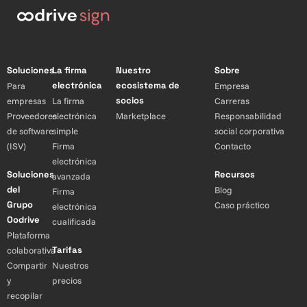
Soluciones
La firma
Nuestro
Sobre
electrónica
ecosistema de
Para
Empresa
socios
empresas
La firma
Carreras
Proveedores
electrónica
Marketplace
Responsabilidad
de software
simple
social corporativa
(ISV)
Firma
Contacto
electrónica
Soluciones
Recursos
avanzada
del
Blog
Firma
Grupo
Caso práctico
electrónica
Oodrive
cualificada
Plataforma
Tarifas
colaborativa
Compartir
Nuestros
y
precios
recopilar