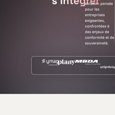
s'intégrer
solution pensée
pour les
entreprises
exigeantes,
confrontées à
des enjeux de
conformité et de
souveraineté.