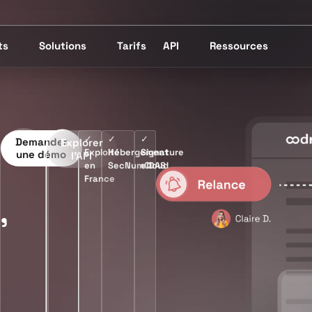
ts
Solutions
Tarifs
API
Ressources
✓
✓
✓
Demander
Explorer
Exploité
Hébergement
Signature
une démo
l’API
en
SecNumCloud
eIDAS
France
,