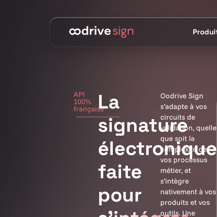
Produi
API
La
Oodrive Sign
100%
s’adapte à vos
française
circuits de
signature
validation, quelle
que soit la
électronique
complexité de
vos processus
faite
métier, et
s’intègre
pour
nativement à vos
produits et vos
outils. Une