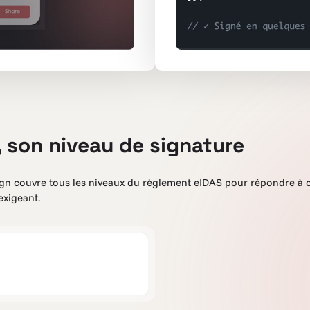
son niveau de signature
Sign couvre tous les niveaux du règlement eIDAS pour répondre à
 exigeant.
Signature sta
Signature ava
Signature qual