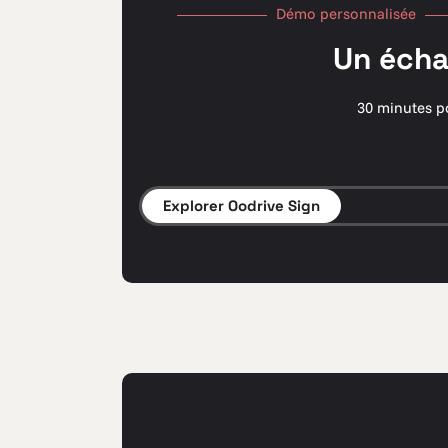
Démo personnalisée
Un écha
30 minutes po
Explorer Oodrive Sign