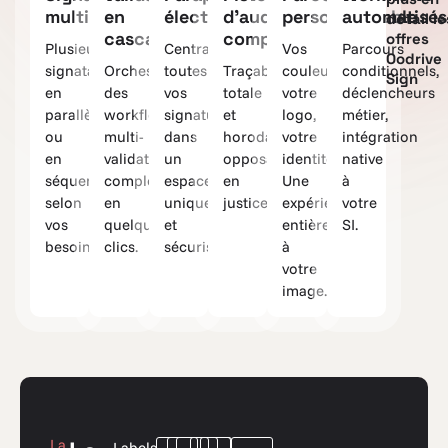
multiples
en
électronique
d’audit
personnalisable
automatisés
détail le
cascade
complète
offres
Plusieurs
Centralisez
Vos
Parcours
Oodrive
signataires
Orchestrez
toutes
Traçabilité
couleurs,
conditionnels,
Sign
en
des
vos
totale
votre
déclencheurs
parallèle
workflows
signatures
et
logo,
métier,
ou
multi-
dans
horodatée,
votre
intégration
en
validateurs
un
opposable
identité.
native
séquence,
complexes
espace
en
Une
à
selon
en
unique
justice.
expérience
votre
vos
quelques
et
entièrement
SI.
besoins.
clics.
sécurisé.
à
votre
image.
La
Labels,