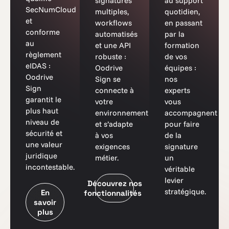
signatures
au support
SecNumCloud
multiples,
quotidien,
et
workflows
en passant
conforme
automatisés
par la
au
et une API
formation
règlement
robuste :
de vos
eIDAS :
Oodrive
équipes :
Oodrive
Sign se
nos
Sign
connecte à
experts
garantit le
votre
vous
plus haut
environnement
accompagnent
niveau de
et s’adapte
pour faire
sécurité et
à vos
de la
une valeur
exigences
signature
juridique
métier.
un
incontestable.
véritable
levier
Découvrez nos
stratégique.
En
fonctionnalités
savoir
plus