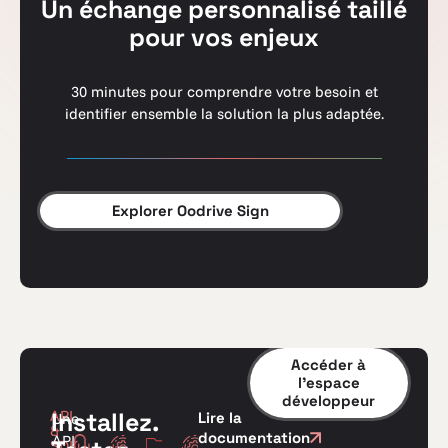
Un échange personnalisé taillé
Authentification par email ou par SMS.
reconnu dans l’UE.
Découvrir la signature électronique avancée
pour vos enjeux
Découvrir la signature électronique simple
Découvrir la signature électronique qualifiée
30 minutes pour comprendre votre besoin et
identifier ensemble la solution la plus adaptée.
Explorer Oodrive Sign
Accéder à
l’espace
développeur
API
Installez.
Lire la
Une
&
documentation
API
SDK