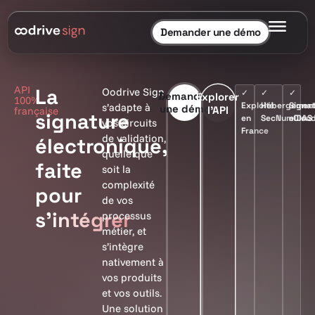
Demander une démo
API
La
Oodrive Sign
✓
✓
✓
Demander
Explorer
100%
Exploité
Hébergemen
Signa
s’adapte à
une démo
l’API
française
signature
en
SecNumClou
eIDAS
vos circuits
France
de validation,
électronique,
quelle que
faite
soit la
complexité
pour
de vos
s'intégrer
processus
métier, et
s’intègre
nativement à
vos produits
et vos outils.
Une solution