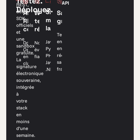
Testez.
API
REST,
Déployez.
SDK
des
Webhooks
Sandbox
API
SDK
multi-
temps
gratuite
REST
officiels
langages
réel
complète
et
Testez
une
en
Javascript,
Notifications
Documentation
sandbox
environnement
Python,
événementielles
OpenAPI,
gratuite.
réel
PHP,
fiables
endpoints
La
sans
Java,
clairs
signature
frais
.NET
électronique
souveraine,
intégrée
à
votre
stack
en
moins
d’une
semaine.