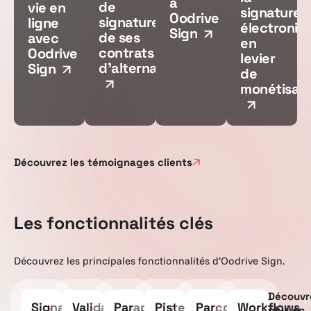
à
de
vie en
signature
Oodrive
signature
ligne
électroniq
Sign
de ses
avec
en
contrats
Oodrive
levier
d'alternance
Sign
de
monétisati
Découvrez les témoignages clients
Les fonctionnalités clés
Découvrez les principales fonctionnalités d’Oodrive Sign.
Découvr
Signatures
Validations
Parapheur
Piste
Parcours
Workflows
plus en