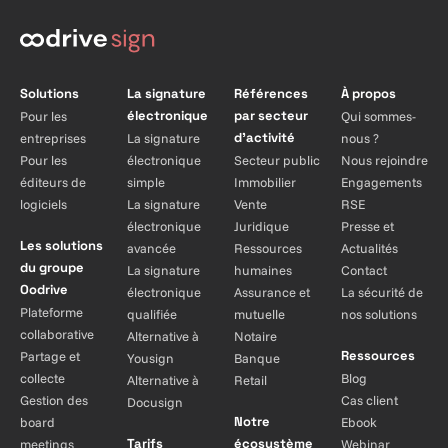
Solutions
La signature
Références
À propos
électronique
par secteur
Pour les
Qui sommes-
d’activité
entreprises
La signature
nous ?
Pour les
électronique
Secteur public
Nous rejoindre
éditeurs de
simple
Immobilier
Engagements
logiciels
La signature
Vente
RSE
électronique
Juridique
Presse et
Les solutions
avancée
Ressources
Actualités
du groupe
La signature
humaines
Contact
Oodrive
électronique
Assurance et
La sécurité de
Plateforme
qualifiée
mutuelle
nos solutions
collaborative
Alternative à
Notaire
Ressources
Partage et
Yousign
Banque
collecte
Blog
Alternative à
Retail
Gestion des
Cas client
Docusign
Notre
board
Ebook
Tarifs
écosystème
meetings
Webinar