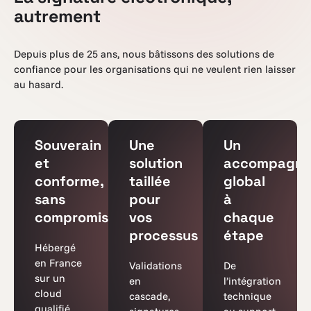
autrement
Depuis plus de 25 ans, nous bâtissons des solutions de
confiance pour les organisations qui ne veulent rien laisser
au hasard.
Souverain
Une
Un
et
solution
accompagn
conforme,
taillée
global
sans
pour
à
compromis
vos
chaque
processus
étape
Hébergé
en France
Validations
De
sur un
en
l’intégration
cloud
cascade,
technique
qualifié