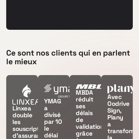
Ce sont nos clients qui en parlent
le mieux
MBDA
Avec
réduit
YMAG
Oodrive
ses
a
Linxea
Sign,
délais
divisé
double
Plany
de
par 10
les
a
validation
le
souscriptions
transform
grâce
délai
d’assurance
la