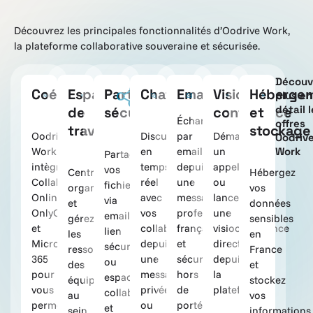
Découvrez les principales fonctionnalités d’Oodrive Work,
la plateforme collaborative souveraine et sécurisée.
Découv
Coédition
Espace
Partage
Chat
Email
Visio
Héberge
plus en
détail 
de
sécurisé
conférence
et
Échangez
offres
travail
stockage
Oodrive
Discutez
par
Démarrez
Oodriv
Work
en
email
un
Work
Partagez
intègre
temps
depuis
appel
vos
Centralisez,
Hébergez
Collabora
réel
une
ou
fichiers
organisez
vos
Online,
avec
messagerie
lancez
via
et
données
OnlyOffice
vos
professionnelle
une
email,
gérez
sensibles
et
collaborateurs,
française
visioconférence
lien
les
en
Microsoft
depuis
et
directement
sécurisé
ressources
France
365
une
sécurisée
depuis
ou
des
et
pour
messagerie
hors
la
espace
équipes
stockez
vous
privée
de
plateforme.
collaboratif,
au
vos
permettre
ou
portée
et
sein
informations