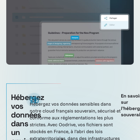
Hébergez
En savoi
sur
vos
Hébergez vos données sensibles dans
l’héber
notre cloud français souverain, sécurisé et
données
souvera
conforme aux réglementations les plus
dans
strictes. Avec Oodrive, vos fichiers sont
un
stockés en France, à l’abri des lois
extraterritoriales, dans des infrastructures