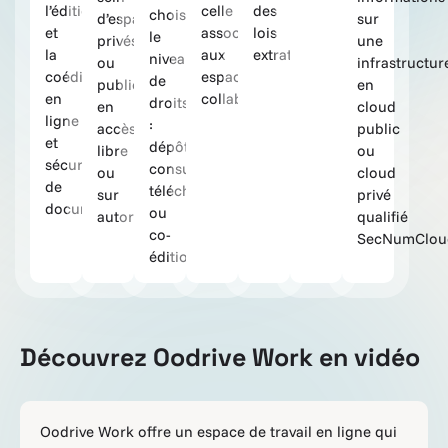
l’édition
celle
des
choisissez
d’espaces
sur
et
associée
lois
le
privés
une
la
aux
extraterritoriales.
niveau
ou
infrastructur
coédition
espaces
de
publics,
en
en
collaboratifs.
droits
en
cloud
ligne
:
accès
public
et
dépôt,
libre
ou
sécurisées
consultation,
ou
cloud
de
téléchargement
sur
privé
documents.
ou
autorisation.
qualifié
co-
SecNumClou
édition.
Découvrez Oodrive Work en vidéo
Oodrive Work offre un espace de travail en ligne qui