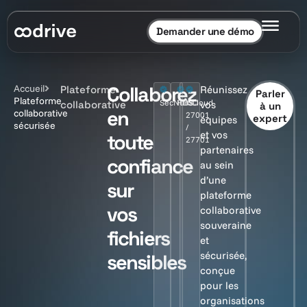
Demander une démo
Collaborez
Accueil
Plateforme
Réunissez
Parler
Plateforme
SecNumCloud
HDS
ISO
collaborative
vos
à un
en
collaborative
27001
expert
équipes
sécurisée
/
et vos
toute
27701
partenaires
confiance
au sein
d’une
sur
plateforme
vos
collaborative
souveraine
fichiers
et
sécurisée,
sensibles
conçue
pour les
organisations