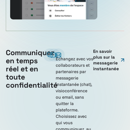
Communiquez
En savoir
plus sur la
en temps
Échangez avec vos
messagerie
collaborateurs et
réel et en
instantanée
partenaires par
toute
messagerie
confidentialité
instantanée (chat),
visioconférence
ou email, sans
quitter la
plateforme.
Choisissez avec
qui vous
communiquez, au