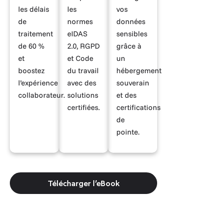
les délais
les
vos
de
normes
données
traitement
eIDAS
sensibles
de 60 %
2.0, RGPD
grâce à
et
et Code
un
boostez
du travail
hébergement
l’expérience
avec des
souverain
collaborateur.
solutions
et des
certifiées.
certifications
de
pointe.
Télécharger l’eBook