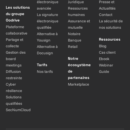
électronique
Juridique
Presse et
Les solutions
avancée
Ressources
Actualités
du groupe
La signature
humaines
Contact
Oodrive
électronique
Assurance et
La sécurité de
Plateforme
qualifiée
mutuelle
nos solutions
collaborative
Alternative à
Notaire
Ressources
Partage et
Yousign
Banque
collecte
Blog
Alternative à
Retail
Gestion des
Cas client
Docusign
Notre
board
Ebook
Tarifs
écosystème
meetings
Webinar
de
Diffusion
Nos tarifs
Guide
partenaires
restreinte
Cyber
Marketplace
résilience
Solutions
qualifiées
SecNumCloud