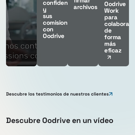
firmar
confidenciales
Oodrive
archivos
y
Work
sus
para
comisiones
colaborar
con
de
Oodrive
forma
más
eficaz
Descubre los testimonios de nuestros clientes
Descubre Oodrive en un vídeo