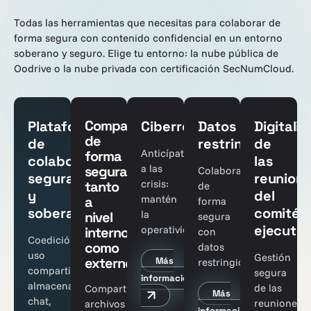
Todas las herramientas que necesitas para colaborar de
forma segura con contenido confidencial en un entorno
soberano y seguro. Elige tu entorno: la nube pública de
Oodrive o la nube privada con certificación SecNumCloud.
Compartir
Plataforma
Ciberresiliencia
Datos
Digitaliz
de
de
restringidos
de
Anticípate
forma
colaboración
las
a las
segura,
Colabora
segura
reunion
crisis:
tanto
de
y
del
mantén
a
forma
soberana
comité
la
nivel
segura
ejecutiv
operatividad
interno
con
Coedición,
como
datos
uso
Gestión
externo
Más
restringidos
compartido,
segura
información
almacenamiento,
de las
Compartir
Más
chat,
reuniones
archivos
información