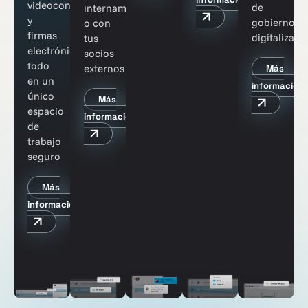
videoconferencias
de
internamente
y
gobierno
o con
firmas
digitalizada
tus
electrónicas,
socios
todo
externos
Más
en un
información
único
Más
espacio
información
de
trabajo
seguro
Más
información