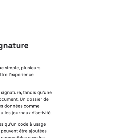
ignature
ue simple, plusieurs
tre l’expérience
a signature, tandis qu’une
document. Un dossier de
 des données comme
u les journaux d’activité.
les qu’un code à usage
 peuvent être ajoutées
t compatibles avec les