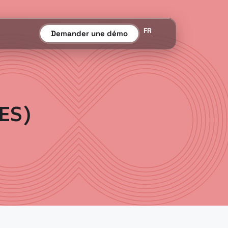
FR
Demander une démo
SES)