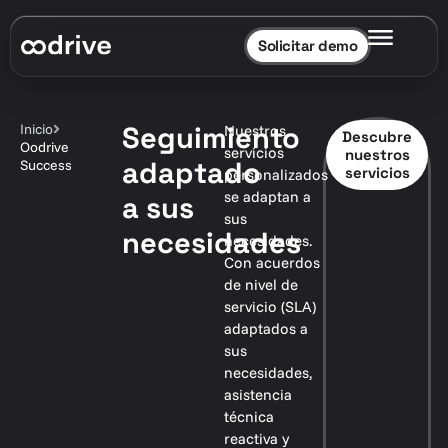
Solicitar demo
Seguimiento
Inicio
Nuestros
Descubre
Oodrive
servicios
nuestros
adaptado
Success
servicios
personalizados
se adaptan a
a sus
sus
necesidades
necesidades.
Con acuerdos
de nivel de
servicio (SLA)
adaptados a
sus
necesidades,
asistencia
técnica
reactiva y