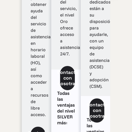
del
dedicados
obtener
servicio,
están a
ayuda
el nivel
su
del
Oro
disposición
servicio
ofrece
para
de
acceso
ayudarle,
asistencia
a
con un
en
asistencia
equipo
horario
24/7.
de
laboral
asistencia
(HO),
(DCSE)
así
Contacta
y
como
con
adopción
acceder
nosotras
(CSM).
a
Todas
recursos
las
de
Contacta
ventajas
libre
con
del nivel
acceso.
nosotras
SILVER
Todas
más:
las
ventajas