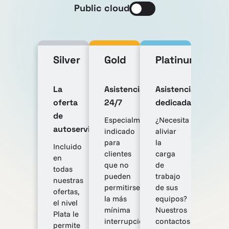
Public cloud
Silver
Gold
Platinum
La
Asistencia
Asistencia
oferta
24/7
dedicada
de
Especialmente
¿Necesita
autoservicio
indicado
aliviar
para
la
Incluido
clientes
carga
en
que no
de
todas
pueden
trabajo
nuestras
permitirse
de sus
ofertas,
la más
equipos?
el nivel
mínima
Nuestros
Plata le
interrupción
contactos
permite