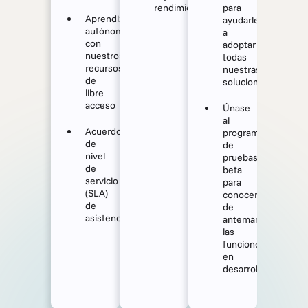
rendimiento.
para
Aprendizaje
ayudarle
autónomo
a
con
adoptar
nuestros
todas
recursos
nuestras
de
soluciones
libre
acceso
Únase
al
Acuerdo
programa
de
de
nivel
pruebas
de
beta
servicio
para
(SLA)
conocer
de
de
asistencia
antemano
las
funciones
en
desarrollo.