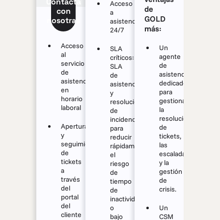
Contacta
Acceso
de
con
a
GOLD
nosotras
asistencia
más:
24/7
Acceso
Un
SLA
al
agente
críticos:
servicio
de
SLA
de
asistencia
de
asistencia
dedicado
asistencia
en
para
y
horario
gestionar
resolución
laboral
la
de
resolución
incidencias
Apertura
de
para
y
tickets,
reducir
seguimiento
las
rápidamente
de
escaladas
el
tickets
y la
riesgo
a
gestión
de
través
de
tiempo
del
crisis.
de
portal
inactividad
del
o
Un
cliente
bajo
CSM