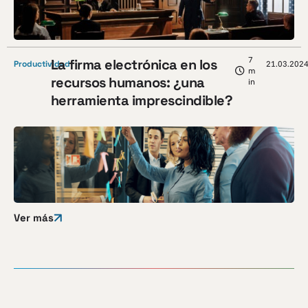
7
La firma electrónica en los
Productividad
21.03.202
m
recursos humanos: ¿una
in
herramienta imprescindible?
Ver más