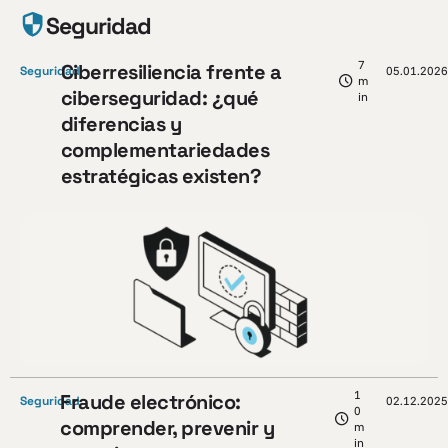
Seguridad
7
Ciberresiliencia frente a
Seguridad
05.01.2026
m
ciberseguridad: ¿qué
in
diferencias y
complementariedades
estratégicas existen?
1
Fraude electrónico:
Seguridad
02.12.202
0
comprender, prevenir y
m
in