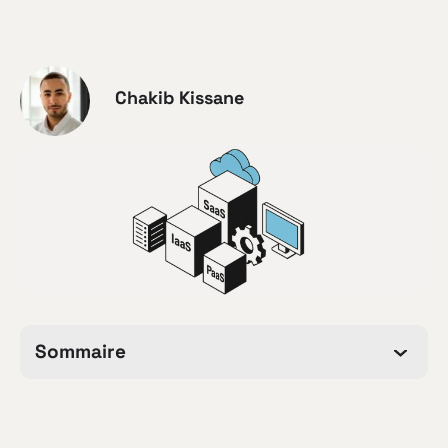
Chakib Kissane
Sommaire