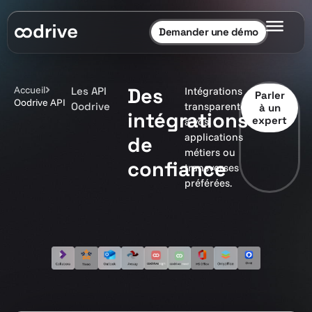
Demander une démo
Des
Accueil
Les API
Intégrations
Parler
Oodrive API
Oodrive
transparentes
à un
intégrations
expert
à vos
applications
de
métiers ou
confiance
transverses
préférées.