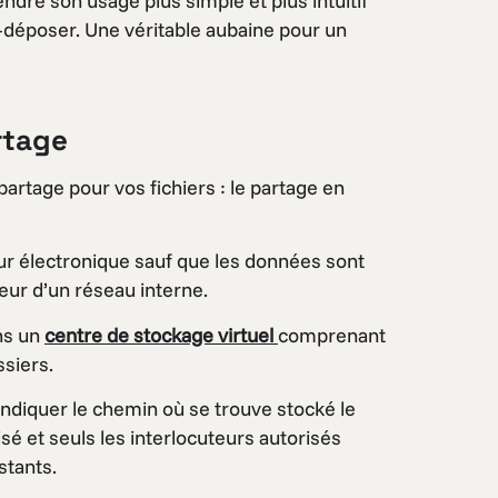
endre son usage plus simple et plus intuitif
-déposer. Une véritable aubaine pour un
rtage
rtage pour vos fichiers : le partage en
eur électronique sauf que les données sont
ieur d’un réseau interne.
ns un
centre de stockage virtuel
comprenant
siers.
à indiquer le chemin où se trouve stocké le
sé et seuls les interlocuteurs autorisés
stants.