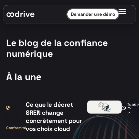
Demander une démo
Le blog de la confiance
numérique
À la une
Ce que le décret
7
04.05.
m
SREN change
in
concrètement pour
vos choix cloud
Conformité