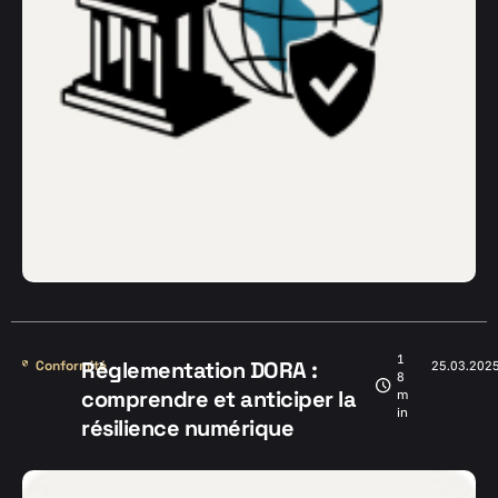
1
Règlementation DORA :
Conformité
25.03.202
8
comprendre et anticiper la
m
in
résilience numérique