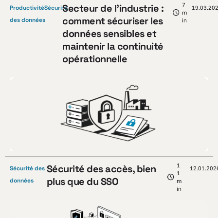
7
Secteur de l’industrie :
Productivité
Sécurité
19.03.20
m
comment sécuriser les
des données
in
données sensibles et
maintenir la continuité
opérationnelle
1
Sécurité des accès, bien
Sécurité des
12.01.202
1
plus que du SSO
données
m
in