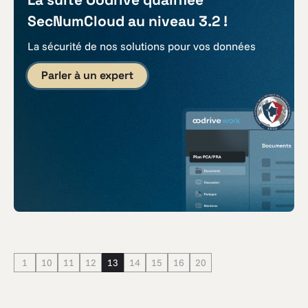
SecNumCloud au niveau 3.2 !
La sécurité de nos solutions pour vos données
Parler à un expert
1
10
11
12
13
14
15
16
20