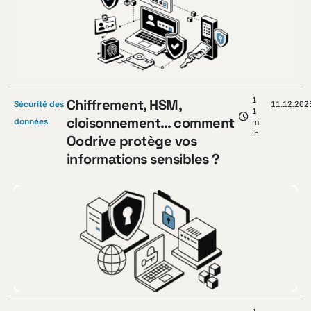
1
Chiffrement, HSM,
Sécurité des
11.12.202
1
cloisonnement… comment
données
m
in
Oodrive protège vos
informations sensibles ?