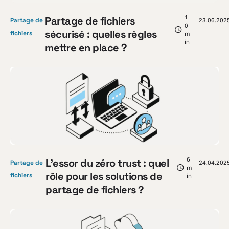
1
Partage de fichiers
Partage de
23.06.202
0
sécurisé : quelles règles
fichiers
m
in
mettre en place ?
6
L’essor du zéro trust : quel
Partage de
24.04.202
m
rôle pour les solutions de
fichiers
in
partage de fichiers ?