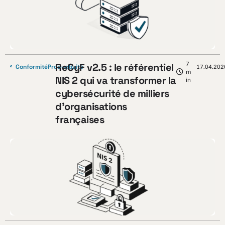
7
ReCyF v2.5 : le référentiel
Conformité
Productivité
17.04.202
m
NIS 2 qui va transformer la
in
cybersécurité de milliers
d’organisations
françaises