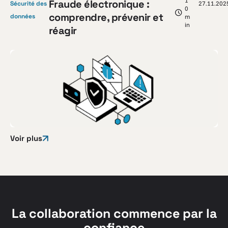
1
Fraude électronique :
Sécurité des
27.11.202
0
comprendre, prévenir et
données
m
in
réagir
Voir plus
La collaboration commence par la
confiance