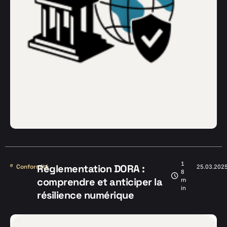
1
Règlementation DORA :
Conformité
25.03.202
8
comprendre et anticiper la
m
in
résilience numérique