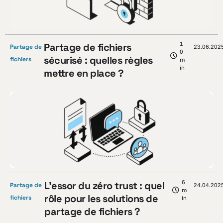
1
Partage de fichiers
Partage de
23.06.202
0
sécurisé : quelles règles
fichiers
m
in
mettre en place ?
6
L’essor du zéro trust : quel
Partage de
24.04.202
m
rôle pour les solutions de
fichiers
in
partage de fichiers ?