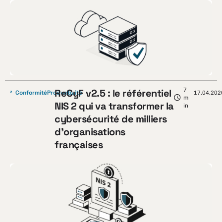
7
ReCyF v2.5 : le référentiel
Conformité
Productivité
17.04.202
m
NIS 2 qui va transformer la
in
cybersécurité de milliers
d’organisations
françaises