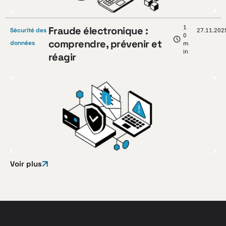
1
Fraude électronique :
Sécurité des
27.11.202
0
comprendre, prévenir et
données
m
in
réagir
Voir plus