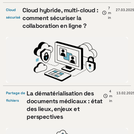
7
Cloud hybride, multi-cloud :
Cloud
27.03.202
m
comment sécuriser la
sécurisé
in
collaboration en ligne ?
4
La dématérialisation des
Partage de
13.02.202
m
documents médicaux : état
fichiers
in
des lieux, enjeux et
perspectives