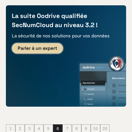
La suite Oodrive qualifiée
SecNumCloud au niveau 3.2 !
La sécurité de nos solutions pour vos données
Parler à un expert
1
2
3
4
5
6
7
8
9
10
20