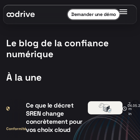
Demander une démo
Le blog de la confiance
numérique
À la une
Ce que le décret
7
04.05.
m
SREN change
in
concrètement pour
vos choix cloud
Conformité