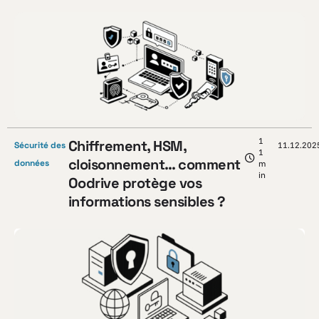
1
Chiffrement, HSM,
Sécurité des
11.12.202
1
cloisonnement… comment
données
m
in
Oodrive protège vos
informations sensibles ?