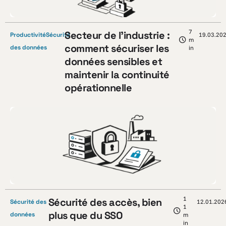
7
Secteur de l’industrie :
Productivité
Sécurité
19.03.20
m
comment sécuriser les
des données
in
données sensibles et
maintenir la continuité
opérationnelle
1
Sécurité des accès, bien
Sécurité des
12.01.202
1
plus que du SSO
données
m
in