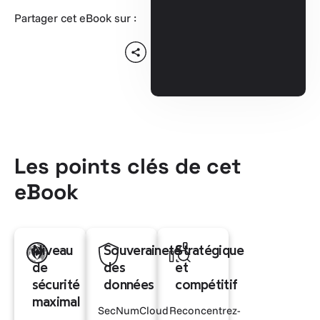
Partager cet eBook sur :
Les points clés de cet
eBook
Niveau
Souveraineté
Stratégique
de
des
et
sécurité
données
compétitif
maximal
SecNumCloud
Reconcentrez-