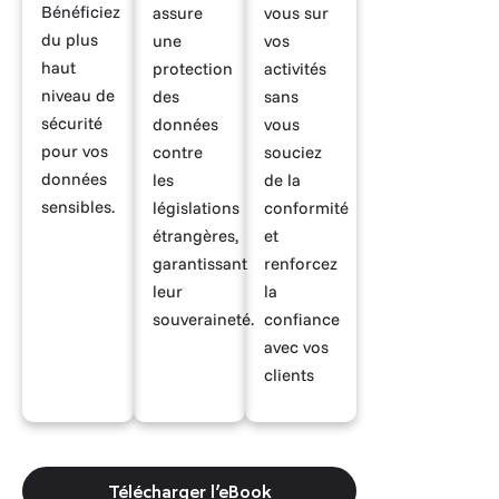
Bénéficiez
assure
vous sur
du plus
une
vos
haut
protection
activités
niveau de
des
sans
sécurité
données
vous
pour vos
contre
souciez
données
les
de la
sensibles.
législations
conformité
étrangères,
et
garantissant
renforcez
leur
la
souveraineté.
confiance
avec vos
clients
Télécharger l’eBook