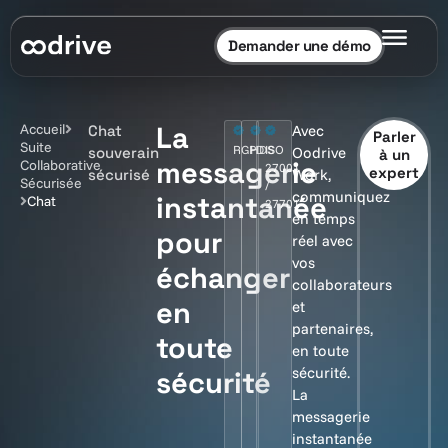
Demander une démo
La
Accueil
Chat
Avec
Parler
Suite
RGPD
HDS
ISO
souverain
Oodrive
à un
messagerie
Collaborative
27001
expert
sécurisé
Work,
Sécurisée
/
communiquez
instantanée
Chat
27701
en temps
pour
réel avec
vos
échanger
collaborateurs
en
et
partenaires,
toute
en toute
sécurité.
sécurité
La
messagerie
instantanée