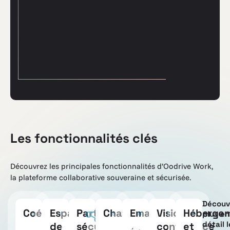
Les fonctionnalités clés
Découvrez les principales fonctionnalités d’Oodrive Work,
la plateforme collaborative souveraine et sécurisée.
Découv
Coédition
Espace
Partage
Chat
Email
Visio
Héberge
plus en
détail 
de
sécurisé
conférence
et