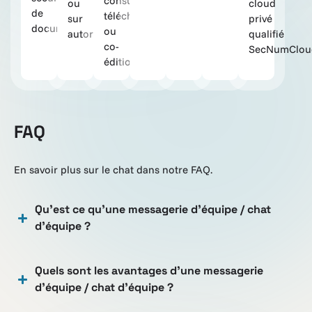
consultation,
ou
cloud
de
téléchargement
sur
privé
documents.
ou
autorisation.
qualifié
co-
SecNumClou
édition.
FAQ
En savoir plus sur le chat dans notre FAQ.
Qu’est ce qu’une messagerie d’équipe / chat
d’équipe ?
Quels sont les avantages d'une messagerie
d'équipe / chat d'équipe ?