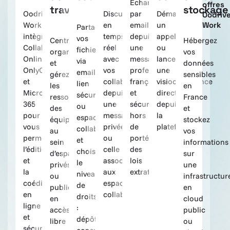
Échangez
offres
travail
stockage
Oodrive
Discutez
par
Démarrez
Oodriv
Work
en
email
un
Work
Partagez
intègre
temps
depuis
appel
vos
Centralisez,
Hébergez
Collabora
réel
une
ou
fichiers
organisez
vos
Online,
avec
messagerie
lancez
via
et
données
OnlyOffice
vos
professionnelle
une
email,
gérez
sensibles
et
collaborateurs,
française
visioconférence
lien
les
en
Microsoft
depuis
et
directement
sécurisé
ressources
France
365
une
sécurisée
depuis
ou
des
et
pour
messagerie
hors
la
espace
équipes
stockez
vous
privée
de
plateforme.
collaboratif,
au
vos
permettre
ou
portée
et
sein
informations
l’édition
celle
des
choisissez
d’espaces
sur
et
associée
lois
le
privés
une
la
aux
extraterritoriales.
niveau
ou
infrastructur
coédition
espaces
de
publics,
en
en
collaboratifs.
droits
en
cloud
ligne
:
accès
public
et
dépôt,
libre
ou
sécurisées