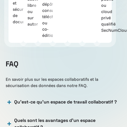
et
dépôt,
libre
ou
sécurisées
consultation,
ou
cloud
de
téléchargement
sur
privé
documents.
ou
autorisation.
qualifié
co-
SecNumClou
édition.
FAQ
En savoir plus sur les espaces collaboratifs et la
sécurisation des données dans notre FAQ.
Qu’est-ce qu’un espace de travail collaboratif ?
Quels sont les avantages d’un espace