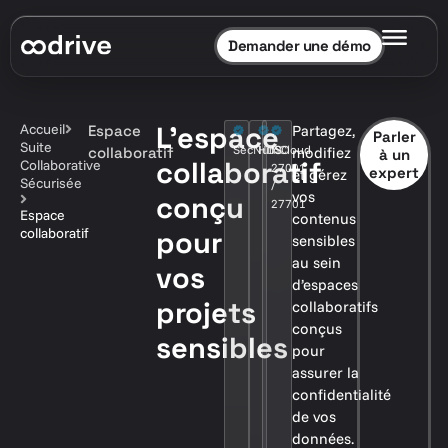
Demander une démo
L’espace
Accueil
Espace
Partagez,
Parler
Suite
SecNumCloud
HDS
ISO
collaboratif
modifiez
à un
collaboratif
Collaborative
27001
expert
et gérez
Sécurisée
/
vos
conçu
27701
Espace
contenus
collaboratif
pour
sensibles
au sein
vos
d’espaces
projets
collaboratifs
conçus
sensibles
pour
assurer la
confidentialité
de vos
données.