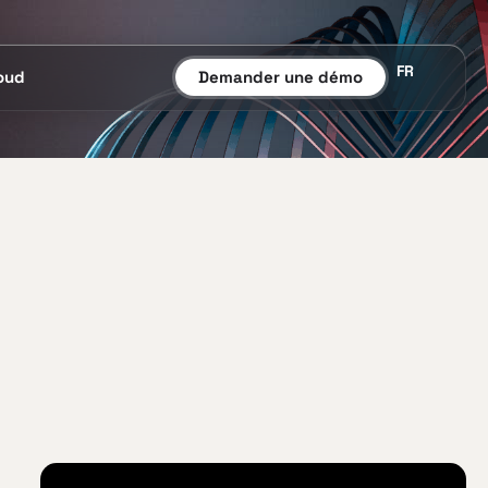
FR
oud
Demander une démo