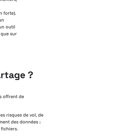
 forte).
un
un outil
 que sur
artage ?
s offrent de
es risques de vol, de
rement des données ;
fichiers.