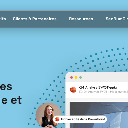
ifs
Clients & Partenaires
Ressources
SecNumCl
ges
ge et