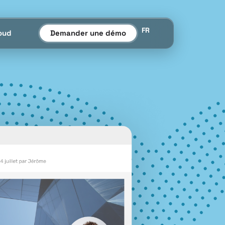
FR
oud
Demander une démo