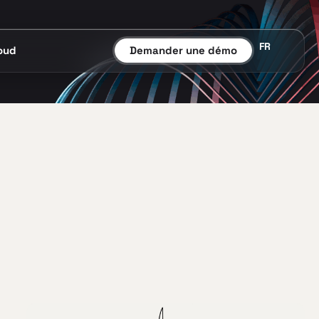
FR
oud
Demander une démo