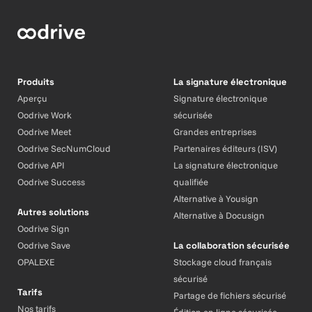
Produits
La signature électronique
Aperçu
Signature électronique
Oodrive Work
sécurisée
Oodrive Meet
Grandes entreprises
Oodrive SecNumCloud
Partenaires éditeurs (ISV)
Oodrive API
La signature électronique
Oodrive Success
qualifiée
Alternative à Yousign
Autres solutions
Alternative à Docusign
Oodrive Sign
Oodrive Save
La collaboration sécurisée
OPALEXE
Stockage cloud français
sécurisé
Tarifs
Partage de fichiers sécurisé
Nos tarifs
Édition en ligne sécurisée